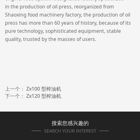
in the production of oil press, reorganized from
Shaoxing food machinery factory, the production of oil
press has more than 60 years of history, because of its
pure technology, sophisticated equipment, stable
quality, trusted by the masses of users.
上一个：
Zx100 型榨油机
下一个：
Zx120 型榨油机
搜索您感兴趣的
SEARCH YOUR INTEREST